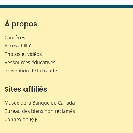
cette
cette
cette
cette
page
page
page
page
sur
sur
sur
par
Facebook
X
LinkedIn
courr
À propos
Carrières
Accessibilité
Photos et vidéos
Ressources éducatives
Prévention de la fraude
Sites affiliés
Musée de la Banque du Canada
Bureau des biens non réclamés
Connexion
FSP