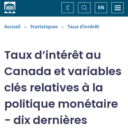
Accueil
Basculer
Togg
EN
Changez
la
navi
recherche
de
thème
Accueil
Statistiques
Taux d’intérêt
Taux d’intérêt au
Canada et variables
clés relatives à la
politique monétaire
- dix dernières