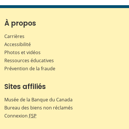
cette
cette
cette
cette
page
page
page
page
sur
sur
sur
par
Facebook
X
LinkedIn
courr
À propos
Carrières
Accessibilité
Photos et vidéos
Ressources éducatives
Prévention de la fraude
Sites affiliés
Musée de la Banque du Canada
Bureau des biens non réclamés
Connexion
FSP