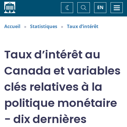
Accueil
Basculer
Togg
EN
Changez
la
navi
recherche
de
thème
Accueil
Statistiques
Taux d’intérêt
Taux d’intérêt au
Canada et variables
clés relatives à la
politique monétaire
- dix dernières