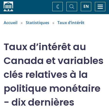
Accueil
Basculer
Togg
EN
Changez
la
navi
recherche
de
thème
Accueil
Statistiques
Taux d’intérêt
Taux d’intérêt au
Canada et variables
clés relatives à la
politique monétaire
- dix dernières