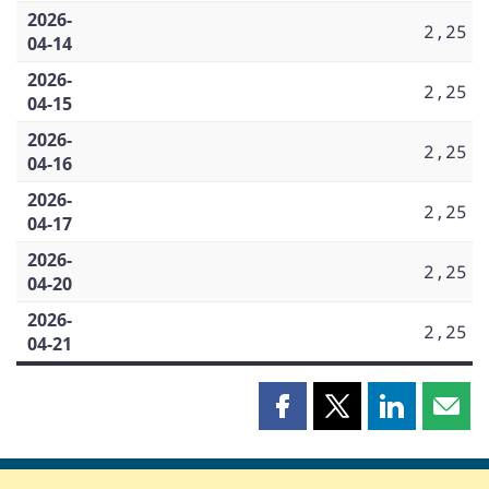
2026-
2,25
04-14
2026-
2,25
04-15
2026-
2,25
04-16
2026-
2,25
04-17
2026-
2,25
04-20
2026-
2,25
04-21
Partager
Partager
Partager
Part
cette
cette
cette
cette
page
page
page
page