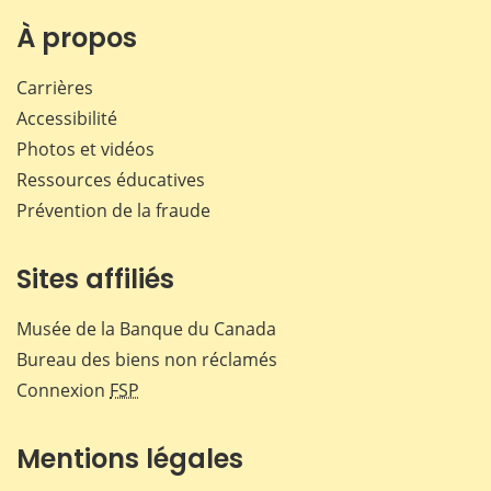
sur
sur
sur
par
Facebook
X
LinkedIn
courr
À propos
Carrières
Accessibilité
Photos et vidéos
Ressources éducatives
Prévention de la fraude
Sites affiliés
Musée de la Banque du Canada
Bureau des biens non réclamés
Connexion
FSP
Mentions légales