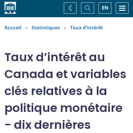
Accueil
Basculer
Togg
EN
Changez
la
navi
recherche
de
thème
Accueil
Statistiques
Taux d’intérêt
Taux d’intérêt au
Canada et variables
clés relatives à la
politique monétaire
- dix dernières