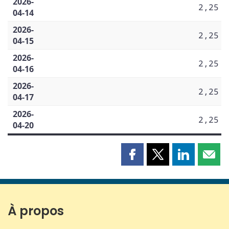
2026-
2,25
04-14
2026-
2,25
04-15
2026-
2,25
04-16
2026-
2,25
04-17
2026-
2,25
04-20
Partager
Partager
Partager
Part
cette
cette
cette
cette
page
page
page
page
sur
sur
sur
par
Facebook
X
LinkedIn
courr
À propos