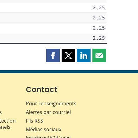
2,25
2,25
2,25
2,25
Partager
Partager
Partager
Partager
cette
cette
cette
cette
page
page
page
page
sur
sur
sur
par
Facebook
X
LinkedIn
courriel
Contact
Pour renseignements
s
Alertes par courriel
tection
Fils RSS
nnels
Médias sociaux