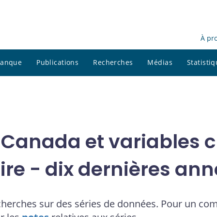
À pr
 banque
Publications
Recherches
Médias
Statisti
 Canada et variables cl
ire - dix dernières an
cherches sur des séries de données. Pour un co