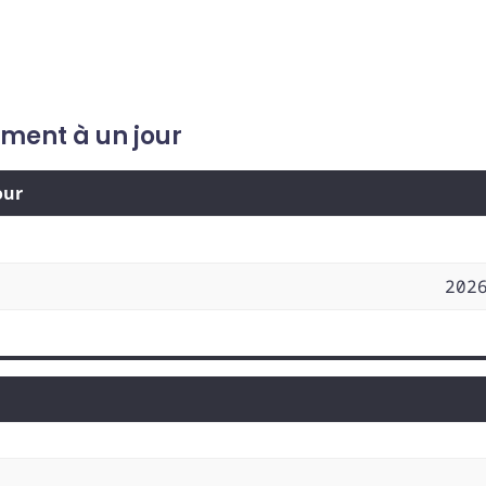
ement à un jour
our
202