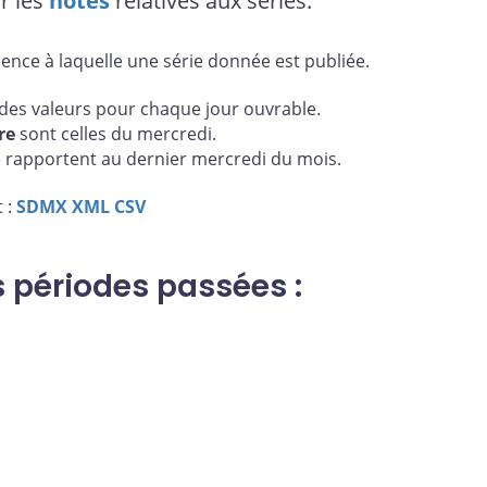
r les
notes
relatives aux séries.
uence à laquelle une série donnée est publiée.
es valeurs pour chaque jour ouvrable.
re
sont celles du mercredi.
 rapportent au dernier mercredi du mois.
 :
SDMX
XML
CSV
s périodes passées :