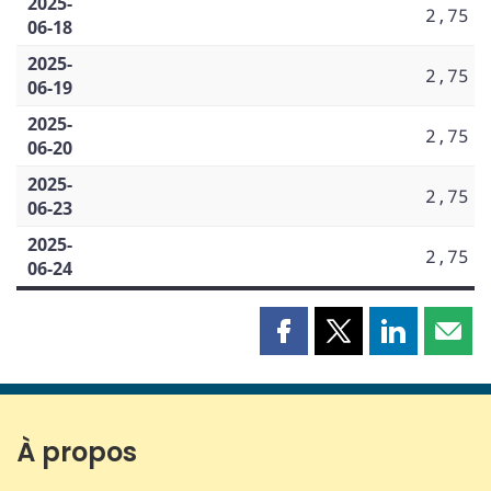
2025-
2,75
06-18
2025-
2,75
06-19
2025-
2,75
06-20
2025-
2,75
06-23
2025-
2,75
06-24
Partager
Partager
Partager
Part
cette
cette
cette
cette
page
page
page
page
sur
sur
sur
par
Facebook
X
LinkedIn
courr
À propos