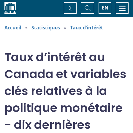
Accueil
Basculer
Togg
EN
Changez
la
navi
recherche
de
thème
Accueil
Statistiques
Taux d’intérêt
Taux d’intérêt au
Canada et variables
clés relatives à la
politique monétaire
- dix dernières