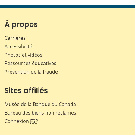
cette
cette
cette
cette
page
page
page
page
sur
sur
sur
par
Facebook
X
LinkedIn
courr
À propos
Carrières
Accessibilité
Photos et vidéos
Ressources éducatives
Prévention de la fraude
Sites affiliés
Musée de la Banque du Canada
Bureau des biens non réclamés
Connexion
FSP