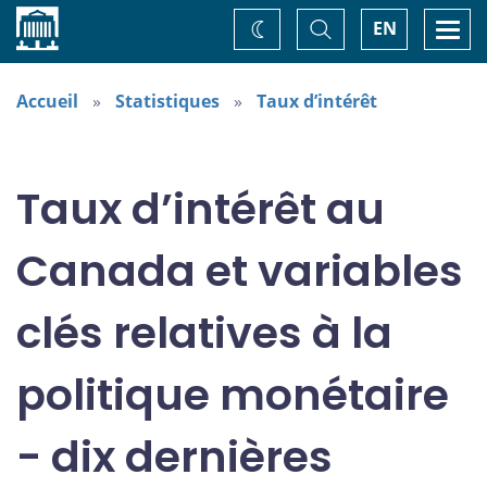
Accueil
Basculer
Togg
EN
Changez
la
navi
recherche
de
thème
Accueil
Statistiques
Taux d’intérêt
Taux d’intérêt au
Canada et variables
clés relatives à la
politique monétaire
- dix dernières