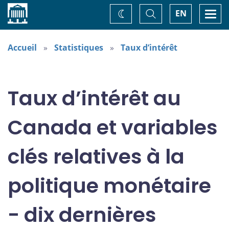
Accueil
Basculer
Togg
EN
Changez
la
navi
recherche
de
thème
Accueil
Statistiques
Taux d’intérêt
Taux d’intérêt au
Canada et variables
clés relatives à la
politique monétaire
- dix dernières