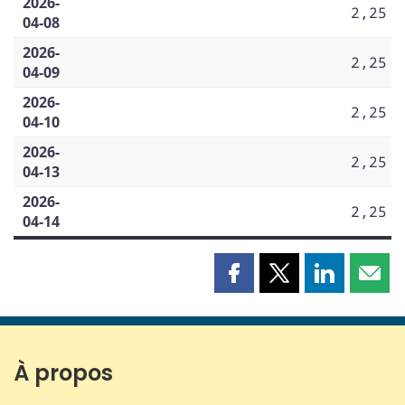
2026-
2,25
04-08
2026-
2,25
04-09
2026-
2,25
04-10
2026-
2,25
04-13
2026-
2,25
04-14
Partager
Partager
Partager
Part
cette
cette
cette
cette
page
page
page
page
sur
sur
sur
par
Facebook
X
LinkedIn
courr
À propos