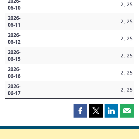
2026-
2,25
06-10
2026-
2,25
06-11
2026-
2,25
06-12
2026-
2,25
06-15
2026-
2,25
06-16
2026-
2,25
06-17
Partager
Partager
Partager
Part
cette
cette
cette
cette
page
page
page
page
sur
sur
sur
par