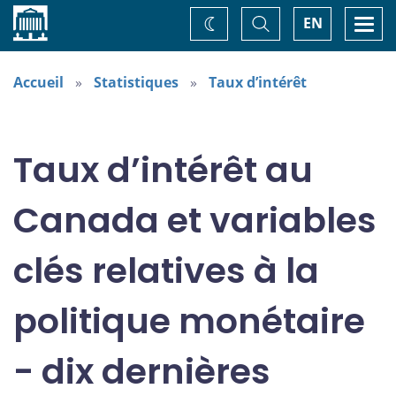
Accueil
Basculer
Togg
EN
Changez
la
navi
recherche
de
thème
Accueil
Statistiques
Taux d’intérêt
Taux d’intérêt au
Canada et variables
clés relatives à la
politique monétaire
- dix dernières