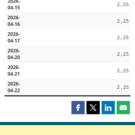
2026-
2,25
04-15
2026-
2,25
04-16
2026-
2,25
04-17
2026-
2,25
04-20
2026-
2,25
04-21
2026-
2,25
04-22
Partager
Partager
Partager
Part
cette
cette
cette
cette
page
page
page
page
sur
sur
sur
par