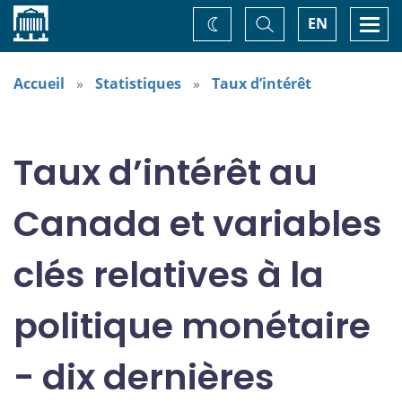
Accueil
Basculer
Togg
EN
Changez
la
navi
recherche
de
thème
Accueil
Statistiques
Taux d’intérêt
Taux d’intérêt au
Canada et variables
clés relatives à la
politique monétaire
- dix dernières