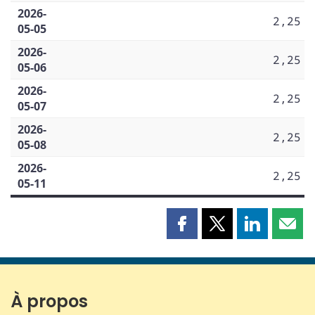
2026-
2,25
05-05
2026-
2,25
05-06
2026-
2,25
05-07
2026-
2,25
05-08
2026-
2,25
05-11
Partager
Partager
Partager
Part
cette
cette
cette
cette
page
page
page
page
sur
sur
sur
par
Facebook
X
LinkedIn
courr
À propos