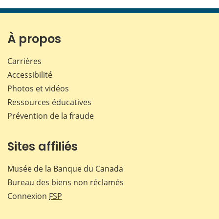
cette
cette
cette
cette
page
page
page
page
sur
sur
sur
par
Facebook
X
LinkedIn
courr
À propos
Carrières
Accessibilité
Photos et vidéos
Ressources éducatives
Prévention de la fraude
Sites affiliés
Musée de la Banque du Canada
Bureau des biens non réclamés
Connexion
FSP