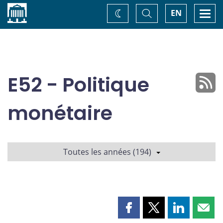
Accueil
Basculer
Togg
EN
Changez
la
navi
recherche
de
thème
E52 - Politique
monétaire
Toutes les années (194)
Partager
Partager
Partager
Part