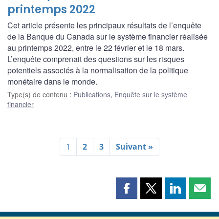
printemps 2022
Cet article présente les principaux résultats de l’enquête
de la Banque du Canada sur le système financier réalisée
au printemps 2022, entre le 22 février et le 18 mars.
L’enquête comprenait des questions sur les risques
potentiels associés à la normalisation de la politique
monétaire dans le monde.
Type(s) de contenu
:
Publications
,
Enquête sur le système
financier
1
2
3
Suivant »
Partager
Partager
Partager
Part
cette
cette
cette
cette
page
page
page
page