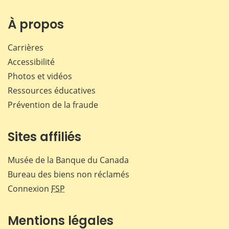
sur
sur
sur
par
Facebook
X
LinkedIn
courr
À propos
Carrières
Accessibilité
Photos et vidéos
Ressources éducatives
Prévention de la fraude
Sites affiliés
Musée de la Banque du Canada
Bureau des biens non réclamés
Connexion
FSP
Mentions légales