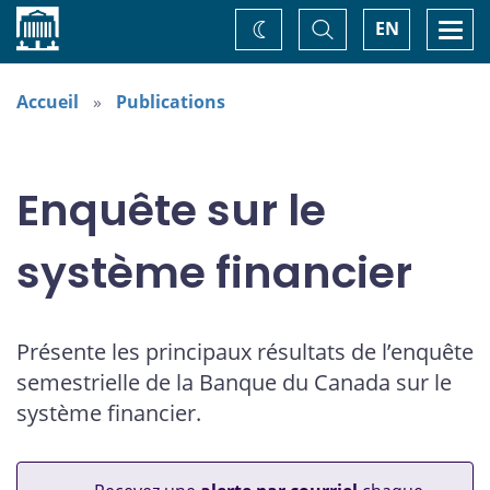
Accueil
Basculer
Togg
EN
Changez
la
navi
recherche
de
thème
Accueil
Publications
Enquête sur le
système financier
Présente les principaux résultats de l’enquête
semestrielle de la Banque du Canada sur le
système financier.