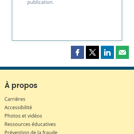
publication.
Partager
Partager
Partager
Part
cette
cette
cette
cette
page
page
page
page
sur
sur
sur
par
Facebook
X
LinkedIn
courr
À propos
Carrières
Accessibilité
Photos et vidéos
Ressources éducatives
Prévention de la fraude