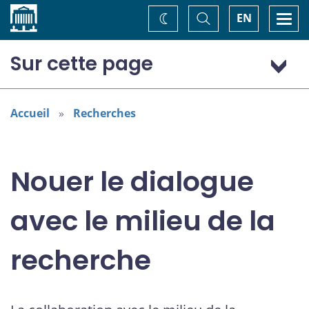
Accueil
Basculer
Togg
EN
Changez
la
navi
recherche
de
thème
Sur cette page
Favoriser la collaboration
Soutenir la recherche universitaire
Accueil
Recherches
En savoir plus
Nouer le dialogue
avec le milieu de la
recherche