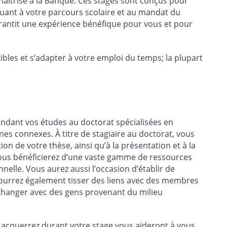
 maîtrise à la Banque. Ces stages sont conçus pour
buant à votre parcours scolaire et au mandat du
rantit une expérience bénéfique pour vous et pour
xibles et s’adapter à votre emploi du temps; la plupart
endant vos études au doctorat spécialisées en
s connexes. À titre de stagiaire au doctorat, vous
on de votre thèse, ainsi qu’à la présentation et à la
ous bénéficierez d’une vaste gamme de ressources
nnelle. Vous aurez aussi l’occasion d’établir de
pourrez également tisser des liens avec des membres
changer avec des gens provenant du milieu
us acquerrez durant votre stage vous aideront à vous