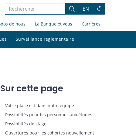
Rechercher
EN
Rechercher
Changez
dans
de
opos de nous
La Banque et vous
Carrières
le
thème
site
Rechercher
ques
Surveillance réglementaire
dans
le
site
Sur cette page
Votre place est dans notre équipe
Possibilités pour les personnes aux études
Possibilités de stage
Ouvertures pour les cohortes nouvellement