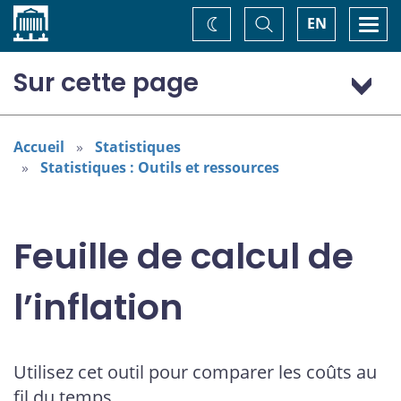
Accueil
Basculer
Togg
EN
Changez
la
navi
recherche
de
thème
Sur cette page
À propos de la feuille de calcul
Comment utiliser la feuille de calcul
Accueil
Statistiques
Statistiques : Outils et ressources
Feuille de calcul de
l’inflation
Utilisez cet outil pour comparer les coûts au
fil du temps.