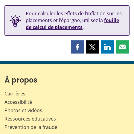
Pour calculer les effets de l’inflation sur les
placements et l’épargne, utilisez la
feuille
de calcul de placements
.
Partager
Partager
Partager
Part
cette
cette
cette
cette
page
page
page
page
sur
sur
sur
par
Facebook
X
LinkedIn
courr
À propos
Carrières
Accessibilité
Photos et vidéos
Ressources éducatives
Prévention de la fraude