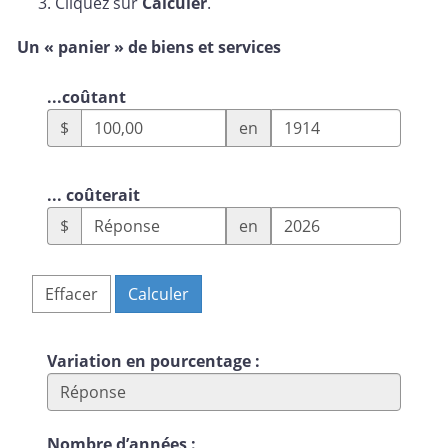
Cliquez sur
Calculer
.
Un « panier » de biens et services
...coûtant
$
en
... coûterait
$
en
Effacer
Calculer
Variation en pourcentage :
Nombre d’années :