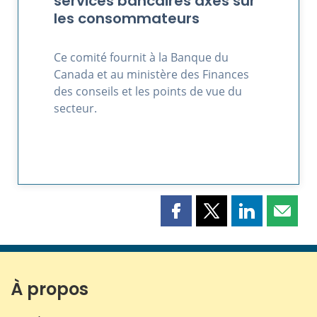
services bancaires axés sur
les consommateurs
Ce comité fournit à la Banque du
Canada et au ministère des Finances
des conseils et les points de vue du
secteur.
Partager
Partager
Partager
Partag
cette
cette
cette
cette
page
page
page
page
sur
sur
sur
par
Facebook
X
LinkedIn
courri
À propos