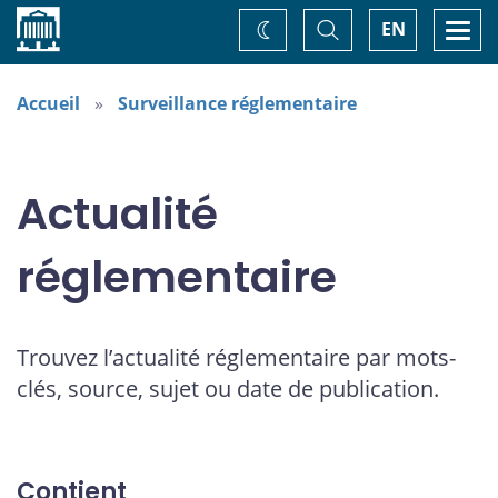
Accueil
Basculer
Togg
EN
Changez
la
navi
recherche
de
thème
Accueil
Surveillance réglementaire
Actualité
réglementaire
Trouvez l’actualité réglementaire par mots-
clés, source, sujet ou date de publication.
Contient