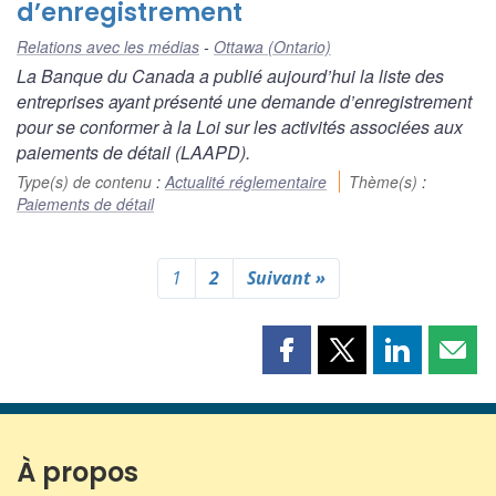
d’enregistrement
Relations avec les médias
Ottawa (Ontario)
La Banque du Canada a publié aujourd’hui la liste des
entreprises ayant présenté une demande d’enregistrement
pour se conformer à la
Loi sur les activités associées aux
paiements de détail
(LAAPD).
Type(s) de contenu
:
Actualité réglementaire
Thème(s)
:
Paiements de détail
1
2
Suivant »
Partager
Partager
Partager
Parta
cette
cette
cette
cette
page
page
page
page
sur
sur
sur
par
Facebook
X
LinkedIn
courri
À propos