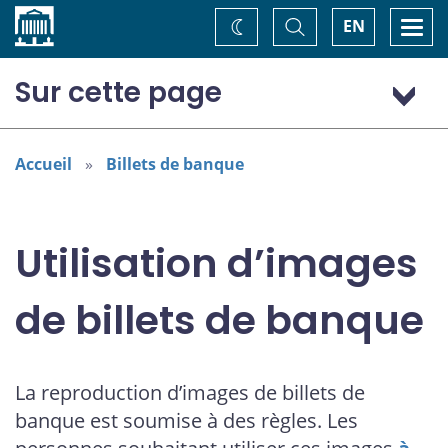
Accueil
Basculer
Togg
EN
Changez
la
navi
recherche
de
thème
Sur cette page
Coup d’œil sur le droit pénal et civil
Fins commerciales
Accueil
Billets de banque
Fins non commerciales
Demandes des médias
Utilisation d’images
de billets de banque
La reproduction d’images de billets de
banque est soumise à des règles. Les