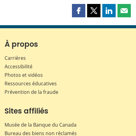
Partager
Partager
Partager
Part
cette
cette
cette
cette
page
page
page
page
sur
sur
sur
par
Facebook
X
LinkedIn
courr
À propos
Carrières
Accessibilité
Photos et vidéos
Ressources éducatives
Prévention de la fraude
Sites affiliés
Musée de la Banque du Canada
Bureau des biens non réclamés