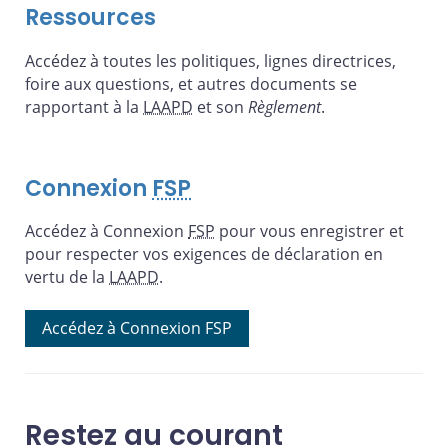
Ressources
Accédez à toutes les politiques, lignes directrices,
foire aux questions, et autres documents se
rapportant à la
LAAPD
et son
Règlement
.
Connexion
FSP
Accédez à Connexion
FSP
pour vous enregistrer et
pour respecter vos exigences de déclaration en
vertu de la
LAAPD
.
Accédez à Connexion FSP
Restez au courant