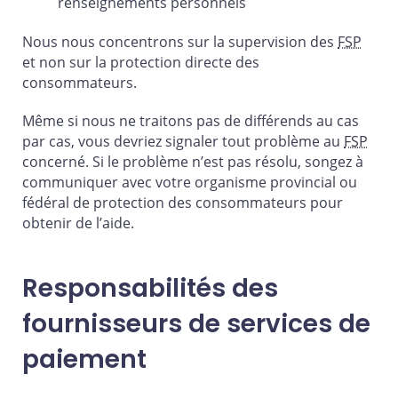
renseignements personnels
Nous nous concentrons sur la supervision des
FSP
et non sur la protection directe des
consommateurs.
Même si nous ne traitons pas de différends au cas
par cas, vous devriez signaler tout problème au
FSP
concerné. Si le problème n’est pas résolu, songez à
communiquer avec votre organisme provincial ou
fédéral de protection des consommateurs pour
obtenir de l’aide.
Responsabilités des
fournisseurs de services de
paiement