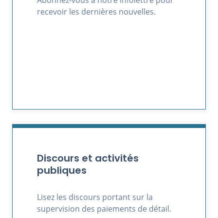
Abonnez-vous à notre infolettre pour
recevoir les dernières nouvelles.
Discours et activités
publiques
Lisez les discours portant sur la
supervision des paiements de détail.