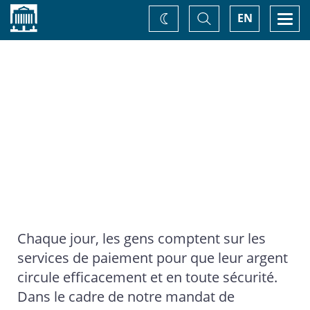
Accueil
Basculer
Togg
EN
Changez
la
navi
recherche
de
thème
Paiements de détail
Assurer la sécurité et la fiabilité des services de
paiement pour la population canadienne
Chaque jour, les gens comptent sur les
services de paiement pour que leur argent
circule efficacement et en toute sécurité.
Dans le cadre de notre mandat de