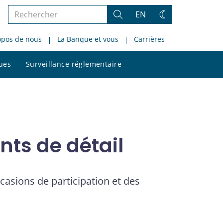
Rechercher
EN
Rechercher
Changez
dans
de
opos de nous
La Banque et vous
Carrières
le
thème
site
Rechercher
ques
Surveillance réglementaire
dans
le
site
nts de détail
casions de participation et des