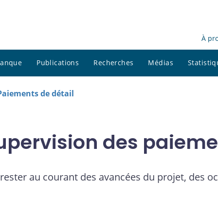
À pr
 banque
Publications
Recherches
Médias
Statisti
Paiements de détail
 supervision des paieme
rester au courant des avancées du projet, des oc