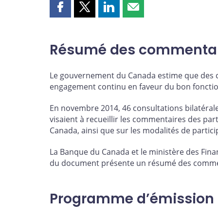
Partager
Partager
Partager
Partager
cette
cette
cette
cette
page
page
page
page
sur
sur
sur
par
Résumé des commentai
Facebook
X
LinkedIn
courriel
Le gouvernement du Canada estime que des co
engagement continu en faveur du bon fonction
En novembre 2014, 46 consultations bilatéral
visaient à recueillir les commentaires des p
Canada, ainsi que sur les modalités de partici
La Banque du Canada et le ministère des Financ
du document présente un résumé des commen
Programme d’émission 