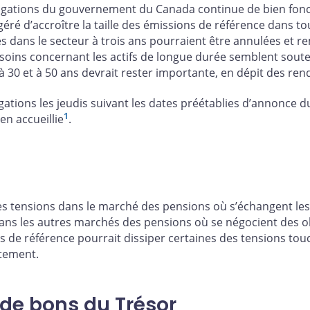
bligations du gouvernement du Canada continue de bien fon
ré d’accroître la taille des émissions de référence dans tous
es dans le secteur à trois ans pourraient être annulées et
esoins concernant les actifs de longue durée semblent soute
 30 et à 50 ans devrait rester importante, en dépit des ren
ligations les jeudis suivant les dates préétablies d’annonce
1
ien accueillie
.
 les tensions dans le marché des pensions où s’échangent le
ans les autres marchés des pensions où se négocient des obl
s de référence pourrait dissiper certaines des tensions tou
ètement.
de bons du Trésor