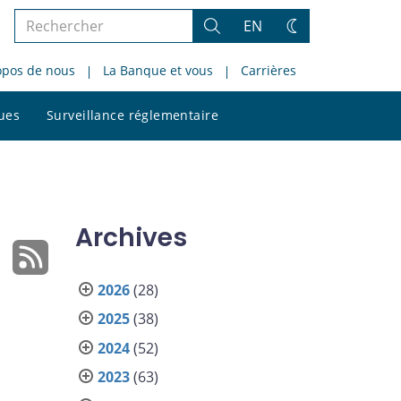
Rechercher
EN
Rechercher
Changez
dans
de
opos de nous
La Banque et vous
Carrières
le
thème
site
Rechercher
ques
Surveillance réglementaire
dans
le
site
Archives
2026
(28)
2025
(38)
2024
(52)
2023
(63)