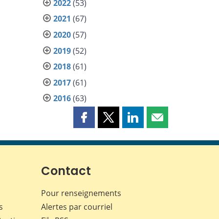
2022
(53)
2021
(67)
2020
(57)
2019
(52)
2018
(61)
2017
(61)
2016
(63)
Partager
Partager
Partager
Partager
cette
cette
cette
cette
page
page
page
page
sur
sur
sur
par
Facebook
X
LinkedIn
courriel
Contact
Pour renseignements
s
Alertes par courriel