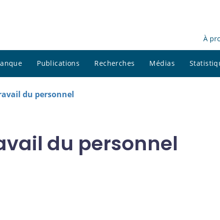
À pr
 banque
Publications
Recherches
Médias
Statisti
avail du personnel
vail du personnel