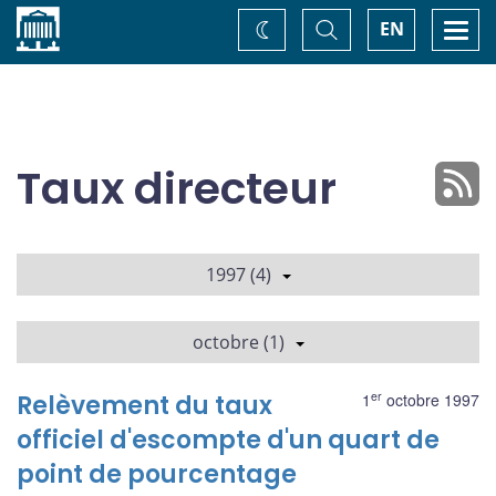
Accueil
Basculer
Togg
EN
Changez
la
navi
recherche
de
thème
Taux directeur
1997 (4)
octobre (1)
er
Relèvement du taux
1
octobre 1997
officiel d'escompte d'un quart de
point de pourcentage