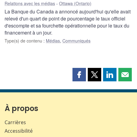
Relations avec les médias
Ottawa (Ontario)
La Banque du Canada a annoncé aujourd'hui qu'elle avait
relevé d'un quart de point de pourcentage le taux officiel
d'escompte et sa fourchette opérationnelle pour le taux du
financement à un jour.
Type(s) de contenu
:
Médias
,
Communiqués
Partager
Partager
Partager
Part
cette
cette
cette
cette
page
page
page
page
sur
sur
sur
par
Facebook
X
LinkedIn
courr
À propos
Carrières
Accessibilité