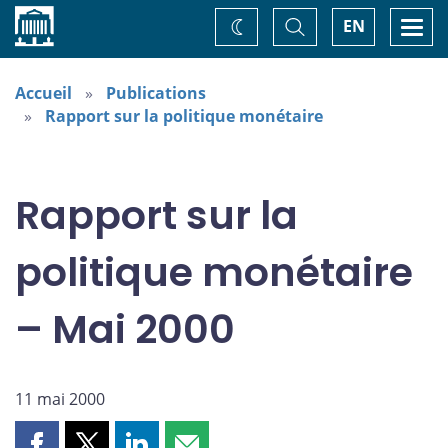
Accueil
Basculer
Togg
EN
Changez
la
navi
recherche
de
thème
Accueil
Publications
Rapport sur la politique monétaire
Rapport sur la
politique monétaire
– Mai 2000
11 mai 2000