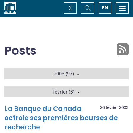
Accueil
Basculer
Togg
EN
Changez
la
navi
recherche
de
thème
Posts
2003 (97)
février (3)
La Banque du Canada
26 février 2003
octroie ses premières bourses de
recherche