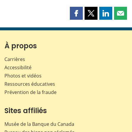
Partager
Partager
Partager
Part
cette
cette
cette
cette
page
page
page
page
sur
sur
sur
par
Facebook
X
LinkedIn
courr
À propos
Carrières
Accessibilité
Photos et vidéos
Ressources éducatives
Prévention de la fraude
Sites affiliés
Musée de la Banque du Canada