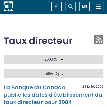
Accueil
Basculer
Togg
EN
Changez
la
navi
recherche
de
thème
Taux directeur
2003 (9)
juillet (2)
La Banque du Canada
24 juillet 2003
publie les dates d'établissement du
taux directeur pour 2004