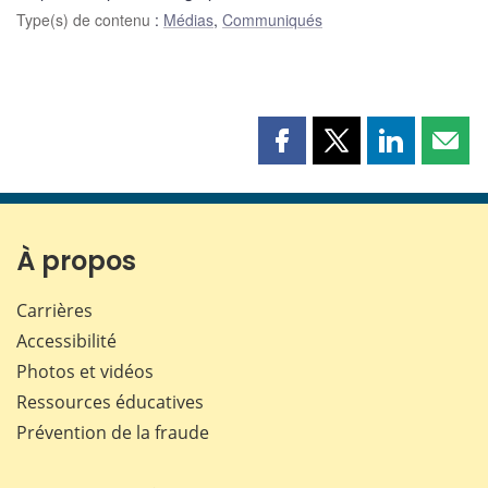
Type(s) de contenu
:
Médias
,
Communiqués
Partager
Partager
Partager
Part
cette
cette
cette
cette
page
page
page
page
sur
sur
sur
par
Facebook
X
LinkedIn
courr
À propos
Carrières
Accessibilité
Photos et vidéos
Ressources éducatives
Prévention de la fraude