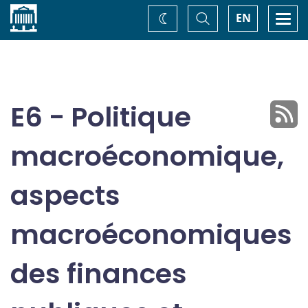
Accueil
Basculer
Togg
EN
Changez
la
navi
recherche
de
thème
E6 - Politique
macroéconomique,
aspects
macroéconomiques
des finances