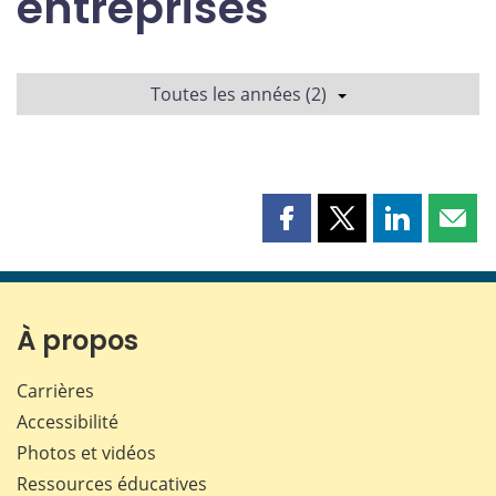
entreprises
Toutes les années (2)
Partager
Partager
Partager
Part
cette
cette
cette
cette
page
page
page
page
sur
sur
sur
par
Facebook
X
LinkedIn
courr
À propos
Carrières
Accessibilité
Photos et vidéos
Ressources éducatives