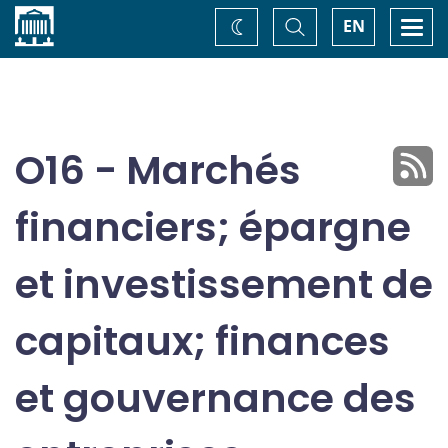
Accueil
Basculer
Togg
EN
Changez
la
navi
recherche
de
thème
O16 - Marchés
financiers; épargne
et investissement de
capitaux; finances
et gouvernance des