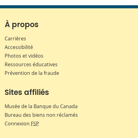
cette
cette
cette
cette
page
page
page
page
sur
sur
sur
par
Facebook
X
LinkedIn
courr
À propos
Carrières
Accessibilité
Photos et vidéos
Ressources éducatives
Prévention de la fraude
Sites affiliés
Musée de la Banque du Canada
Bureau des biens non réclamés
Connexion
FSP