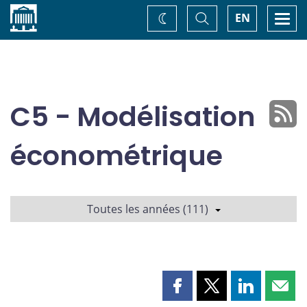
Accueil
Basculer
Togg
EN
Changez
la
navi
recherche
de
thème
C5 - Modélisation
économétrique
Toutes les années (111)
Partager
Partager
Partager
Part