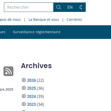
Rechercher
EN
Rechercher
Changez
dans
de
opos de nous
La Banque et vous
Carrières
le
thème
site
Rechercher
ques
Surveillance réglementaire
dans
le
site
Archives
2026
(22)
2025
(36)
ars 2005
2024
(39)
2023
(34)