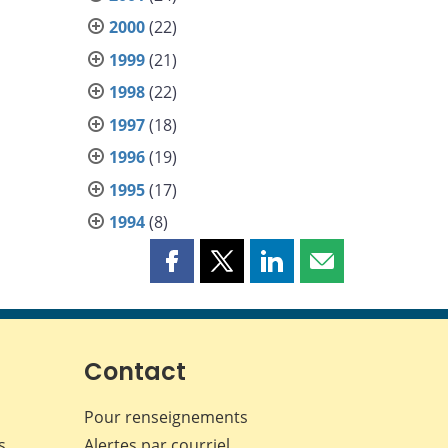
2000
(22)
1999
(21)
1998
(22)
1997
(18)
1996
(19)
1995
(17)
1994
(8)
Partager
Partager
Partager
Partager
cette
cette
cette
cette
page
page
page
page
sur
sur
sur
par
Facebook
X
LinkedIn
courriel
Contact
Pour renseignements
s
Alertes par courriel