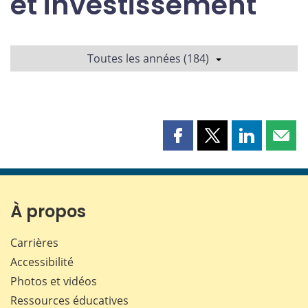
et investissement
Toutes les années (184)
Partager
Partager
Partager
Part
cette
cette
cette
cette
page
page
page
page
sur
sur
sur
par
Facebook
X
LinkedIn
courr
À propos
Carrières
Accessibilité
Photos et vidéos
Ressources éducatives