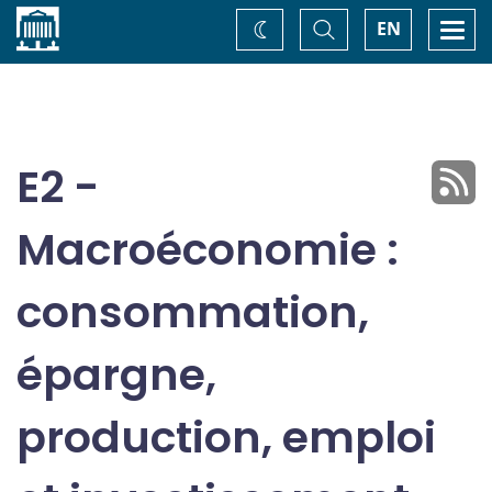
Accueil
Basculer
Togg
EN
Changez
la
navi
recherche
de
thème
E2 -
Macroéconomie :
consommation,
épargne,
production, emploi