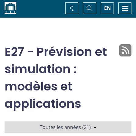
Accueil
Basculer
Togg
EN
Changez
la
navi
recherche
de
thème
E27 - Prévision et
simulation :
modèles et
applications
Toutes les années (21)