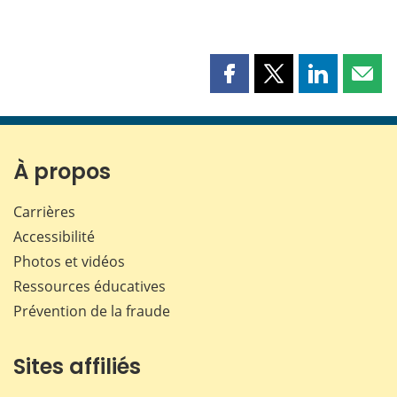
Partager
Partager
Partager
Part
cette
cette
cette
cette
page
page
page
page
sur
sur
sur
par
Facebook
X
LinkedIn
courr
À propos
Carrières
Accessibilité
Photos et vidéos
Ressources éducatives
Prévention de la fraude
Sites affiliés