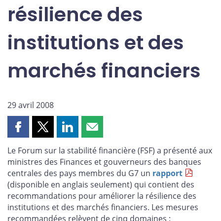
résilience des
institutions et des
marchés financiers
29 avril 2008
Partager
Partager
Partager
Partager
cette
cette
cette
cette
Le Forum sur la stabilité financière (FSF) a présenté aux
page
page
page
page
ministres des Finances et gouverneurs des banques
sur
sur
sur
par
centrales des pays membres du G7 un
rapport
Facebook
X
LinkedIn
courriel
(disponible en anglais seulement) qui contient des
recommandations pour améliorer la résilience des
institutions et des marchés financiers. Les mesures
recommandées relèvent de cinq domaines :