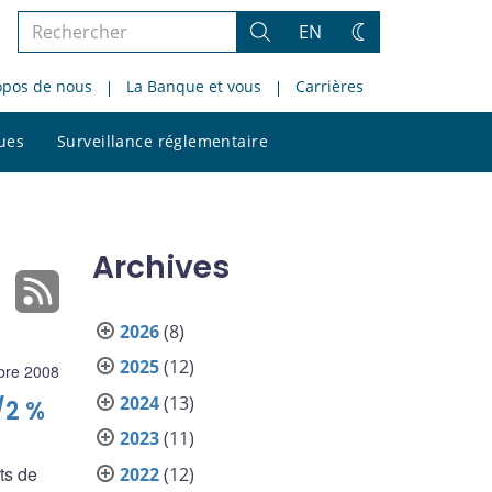
Rechercher
EN
Rechercher
Changez
dans
de
opos de nous
La Banque et vous
Carrières
le
thème
site
Rechercher
ques
Surveillance réglementaire
dans
le
site
Archives
2026
(8)
2025
(12)
bre 2008
2024
(13)
/2 %
2023
(11)
ts de
2022
(12)