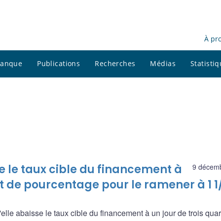
À pr
 banque
Publications
Recherches
Médias
Statisti
le taux cible du financement à
9 décem
nt de pourcentage pour le ramener à 1 1
e abaisse le taux cible du financement à un jour de trois quar