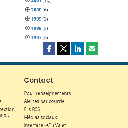
2001
(10)
2000
(6)
1999
(3)
1998
(5)
1997
(4)
Partager
Partager
Partager
Partager
cette
cette
cette
cette
page
page
page
page
sur
sur
sur
par
Facebook
X
LinkedIn
courriel
Contact
Pour renseignements
s
Alertes par courriel
tection
Fils RSS
nnels
Médias sociaux
Interface (API) Valet