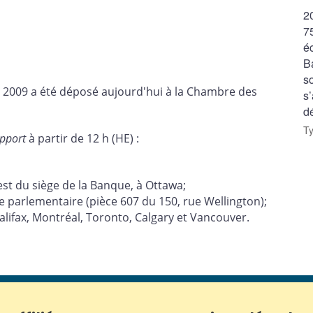
2
7
é
B
so
2009 a été déposé aujourd'hui à la Chambre des
s
d
T
pport
à partir de 12 h (HE) :
est du siège de la Banque, à Ottawa;
se parlementaire (pièce 607 du 150, rue Wellington);
lifax, Montréal, Toronto, Calgary et Vancouver.