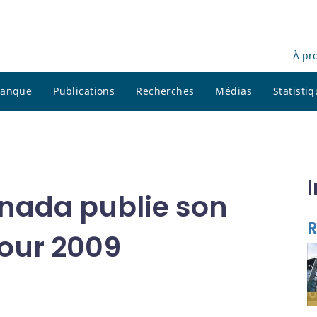
À pr
 banque
Publications
Recherches
Médias
Statisti
nada publie son
R
our 2009