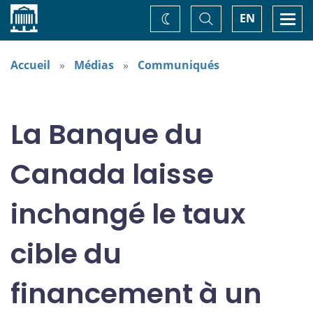
Accueil
Basculer
Togg
EN
Changez
la
navi
recherche
de
thème
Accueil
Médias
Communiqués
La Banque du
Canada laisse
inchangé le taux
cible du
financement à un