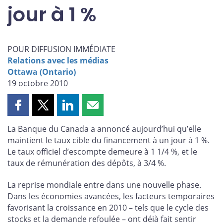
jour à 1 %
POUR DIFFUSION IMMÉDIATE
Relations avec les médias
Ottawa (Ontario)
19 octobre 2010
Partager
Partager
Partager
Partager
cette
cette
cette
cette
La Banque du Canada a annoncé aujourd’hui qu’elle
page
page
page
page
maintient le taux cible du financement à un jour à 1 %.
sur
sur
sur
par
Le taux officiel d’escompte demeure à 1 1/4 %, et le
Facebook
X
LinkedIn
courriel
taux de rémunération des dépôts, à 3/4 %.
La reprise mondiale entre dans une nouvelle phase.
Dans les économies avancées, les facteurs temporaires
favorisant la croissance en 2010 – tels que le cycle des
stocks et la demande refoulée – ont déjà fait sentir