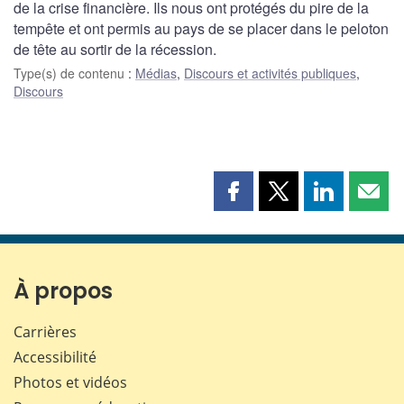
de la crise financière. Ils nous ont protégés du pire de la
tempête et ont permis au pays de se placer dans le peloton
de tête au sortir de la récession.
Type(s) de contenu
:
Médias
,
Discours et activités publiques
,
Discours
Partager
Partager
Partager
Part
cette
cette
cette
cette
page
page
page
page
sur
sur
sur
par
Facebook
X
LinkedIn
courr
À propos
Carrières
Accessibilité
Photos et vidéos