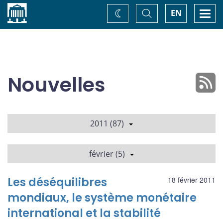
Accueil
Basculer
Togg
EN
Changez
la
navi
recherche
de
thème
Nouvelles
2011 (87)
février (5)
Les déséquilibres
18 février 2011
mondiaux, le système monétaire
international et la stabilité