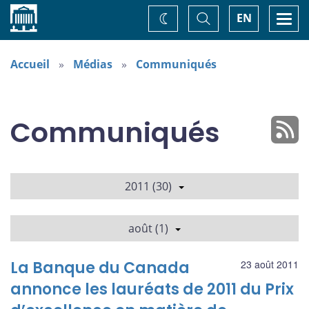
Accueil
Basculer
Togg
EN
Changez
la
navi
recherche
de
thème
Accueil
Médias
Communiqués
Communiqués
2011 (30)
août (1)
La Banque du Canada
23 août 2011
annonce les lauréats de 2011 du Prix