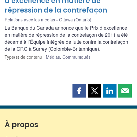
d’excellence en matière de
répression de la contrefaçon
Relations avec les médias
Ottawa (Ontario)
La Banque du Canada annonce que le Prix d’excellence
en matière de répression de la contrefaçon de 2011 a été
décerné à l’Équipe intégrée de lutte contre la contrefaçon
de la GRC à Surrey (Colombie-Britannique).
Type(s) de contenu
:
Médias
,
Communiqués
Partager
Partager
Partager
Part
cette
cette
cette
cette
page
page
page
page
sur
sur
sur
par
Facebook
X
LinkedIn
courr
À propos