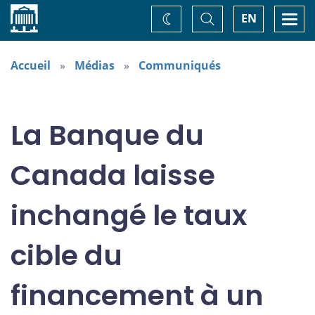
Accueil
Basculer
Togg
EN
Changez
la
navi
recherche
de
thème
Accueil
Médias
Communiqués
La Banque du
Canada laisse
inchangé le taux
cible du
financement à un