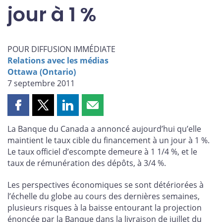
jour à 1 %
POUR DIFFUSION IMMÉDIATE
Relations avec les médias
Ottawa (Ontario)
7 septembre 2011
Partager
Partager
Partager
Partager
cette
cette
cette
cette
La Banque du Canada a annoncé aujourd’hui qu’elle
page
page
page
page
maintient le taux cible du financement à un jour à 1 %.
sur
sur
sur
par
Le taux officiel d’escompte demeure à 1 1/4 %, et le
Facebook
X
LinkedIn
courriel
taux de rémunération des dépôts, à 3/4 %.
Les perspectives économiques se sont détériorées à
l’échelle du globe au cours des dernières semaines,
plusieurs risques à la baisse entourant la projection
énoncée par la Banque dans la livraison de juillet du