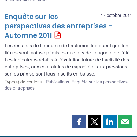
Enquête sur les
17 octobre 2011
perspectives des entreprises -
Automne 2011
Les résultats de l’enquête de l’automne indiquent que les
firmes sont moins optimistes que lors de l’enquête de l’été.
Les indicateurs relatifs à l’évolution future de l’activité des
entreprises, aux contraintes de capacité et aux pressions
sur les prix se sont tous inscrits en baisse.
Type(s) de contenu
:
Publications
,
Enquête sur les perspectives
des entreprises
Partager
Partager
Partager
Part
cette
cette
cette
cette