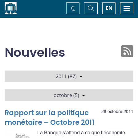
Accueil
Basculer
Togg
EN
Changez
la
navi
recherche
de
thème
Nouvelles
2011 (87)
octobre (5)
Rapport sur la politique
26 octobre 2011
monétaire – Octobre 2011
La Banque s’attend à ce que l’économie