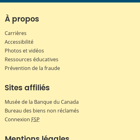
page
page
page
page
sur
sur
sur
par
Facebook
X
LinkedIn
courr
À propos
Carrières
Accessibilité
Photos et vidéos
Ressources éducatives
Prévention de la fraude
Sites affiliés
Musée de la Banque du Canada
Bureau des biens non réclamés
Connexion
FSP
Mentions légales