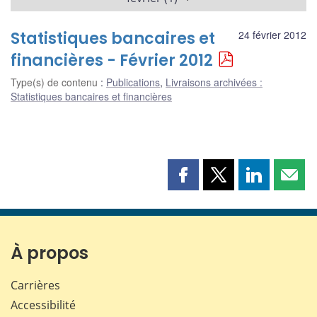
Statistiques bancaires et
24 février 2012
financières - Février 2012
Type(s) de contenu
:
Publications
,
Livraisons archivées :
Statistiques bancaires et financières
Partager
Partager
Partager
Part
cette
cette
cette
cette
page
page
page
page
sur
sur
sur
par
Facebook
X
LinkedIn
courr
À propos
Carrières
Accessibilité