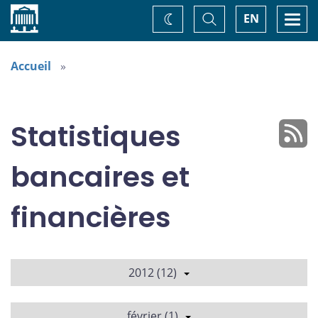
Accueil
Basculer
Togg
EN
Changez
la
navi
recherche
de
thème
Accueil
Statistiques
bancaires et
financières
2012 (12)
février (1)