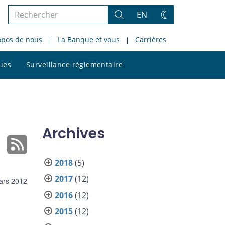
Rechercher
EN
Rechercher
Changez
dans
de
opos de nous
La Banque et vous
Carrières
le
thème
site
Rechercher
ques
Surveillance réglementaire
dans
le
site
Archives
2018
(5)
2017
(12)
ars 2012
2016
(12)
2015
(12)