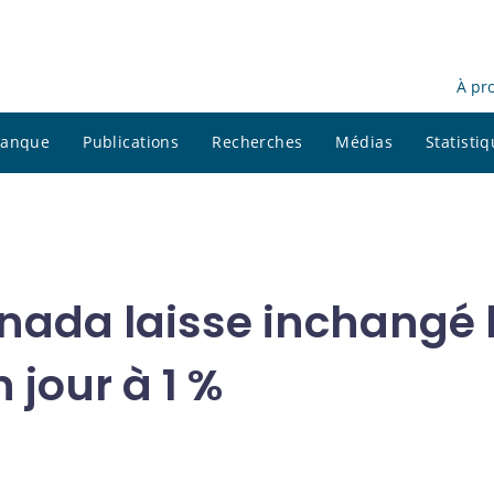
À pr
 banque
Publications
Recherches
Médias
Statisti
ada laisse inchangé l
jour à 1 %