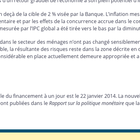
d’un retour graduel de l’économie à son plein potentiel d’ic
n deçà de la cible de 2 % visée par la Banque. L’inflation me
ntaire et par les effets de la concurrence accrue dans le c
mesurée par l’IPC global a été tirée vers le bas par la diminu
 dans le secteur des ménages n’ont pas changé sensiblement,
ble, la résultante des risques reste dans la zone décrite e
nsidérable en place actuellement demeure appropriée et a 
e du financement à un jour est le 22 janvier 2014. La nouvell
ront publiées dans le
Rapport sur la politique monétaire
que la