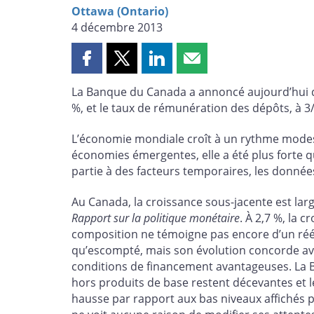
Ottawa (Ontario)
4 décembre 2013
Partager
Partager
Partager
Partager
cette
cette
cette
cette
La Banque du Canada a annoncé aujourd’hui qu’
page
page
page
page
%, et le taux de rémunération des dépôts, à 3
sur
sur
sur
par
Facebook
X
LinkedIn
courriel
L’économie mondiale croît à un rythme modeste
économies émergentes, elle a été plus forte q
partie à des facteurs temporaires, les donnée
Au Canada, la croissance sous-jacente est lar
Rapport sur la politique monétaire
. À 2,7 %, la 
composition ne témoigne pas encore d’un rééqu
qu’escompté, mais son évolution concorde a
conditions de financement avantageuses. La B
hors produits de base restent décevantes et l
hausse par rapport aux bas niveaux affichés 