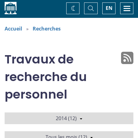
Accueil
Basculer
Togg
EN
Changez
la
navi
recherche
de
thème
Accueil
Recherches
Travaux de
recherche du
personnel
2014 (12)
Tous les mois (12)