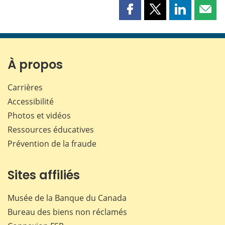
Partager
Partager
Partager
Part
cette
cette
cette
cette
page
page
page
page
sur
sur
sur
par
Facebook
X
LinkedIn
courr
À propos
Carrières
Accessibilité
Photos et vidéos
Ressources éducatives
Prévention de la fraude
Sites affiliés
Musée de la Banque du Canada
Bureau des biens non réclamés