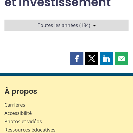
et investissement
Toutes les années (184)
Partager
Partager
Partager
Part
cette
cette
cette
cette
page
page
page
page
sur
sur
sur
par
Facebook
X
LinkedIn
courr
À propos
Carrières
Accessibilité
Photos et vidéos
Ressources éducatives