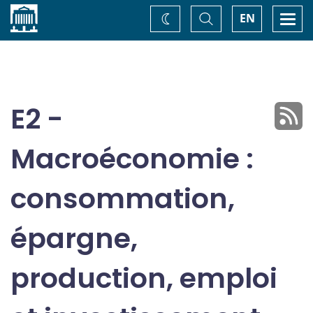
Accueil
Basculer
Togg
EN
Changez
la
navi
recherche
de
thème
E2 -
Macroéconomie :
consommation,
épargne,
production, emploi