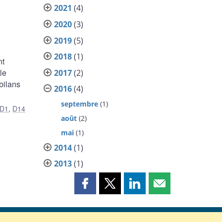
2021
(4)
2020
(3)
2019
(5)
2018
(1)
nt
le
2017
(2)
bilans
2016
(4)
septembre
(1)
D1
,
D14
août
(2)
mai
(1)
2014
(1)
2013
(1)
Partager
Partager
Partager
Partager
cette
cette
cette
cette
page
page
page
page