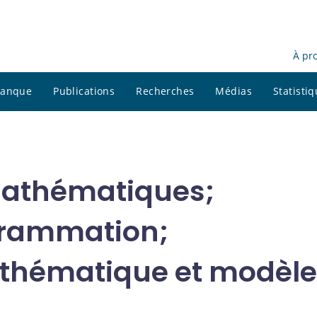
À pr
 banque
Publications
Recherches
Médias
Statisti
mathématiques;
grammation;
thématique et modèle