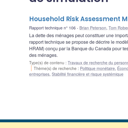
Household Risk Assessment M
Rapport technique n° 106
Brian Peterson
,
Tom Rober
La dette des ménages peut constituer une importa
rapport technique se propose de décrire le modè
HRAM) conçu par la Banque du Canada pour teste
des ménages.
Type(s) de contenu
:
Travaux de recherche du person
Thème(s) de recherche
:
Politique monétaire
,
Écono
entreprises
,
Stabilité financière et risque systémique