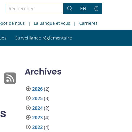
Rechercher
EN
Rechercher
Changez
dans
de
opos de nous
La Banque et vous
Carrières
le
thème
site
Rechercher
ques
Surveillance réglementaire
dans
le
site
Archives
2026
(2)
2025
(3)
2024
(2)
s
2023
(4)
2022
(4)