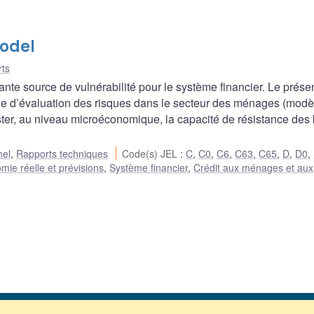
odel
ts
nte source de vulnérabilité pour le système financier. Le prése
le d’évaluation des risques dans le secteur des ménages (modè
r, au niveau microéconomique, la capacité de résistance des 
nel
,
Rapports techniques
Code(s) JEL
:
C
,
C0
,
C6
,
C63
,
C65
,
D
,
D0
,
mie réelle et prévisions
,
Système financier
,
Crédit aux ménages et aux