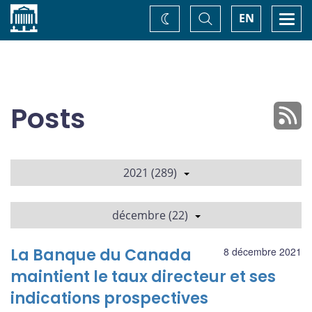
Accueil
Basculer
Togg
EN
Changez
la
navi
recherche
de
thème
Posts
2021 (289)
décembre (22)
La Banque du Canada
8 décembre 2021
maintient le taux directeur et ses
indications prospectives