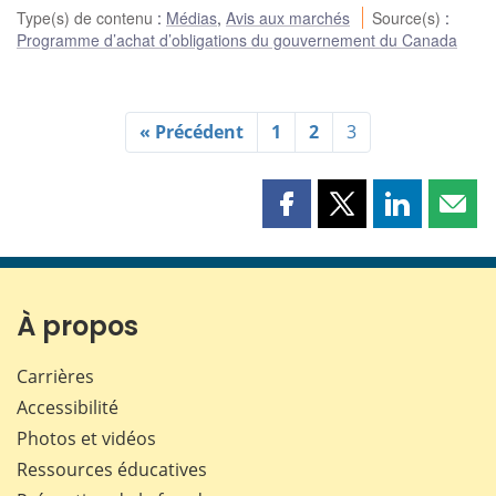
Type(s) de contenu
:
Médias
,
Avis aux marchés
Source(s)
:
Programme d’achat d’obligations du gouvernement du Canada
« Précédent
1
2
3
Partager
Partager
Partager
Part
cette
cette
cette
cette
page
page
page
page
sur
sur
sur
par
Facebook
X
LinkedIn
courr
À propos
Carrières
Accessibilité
Photos et vidéos
Ressources éducatives