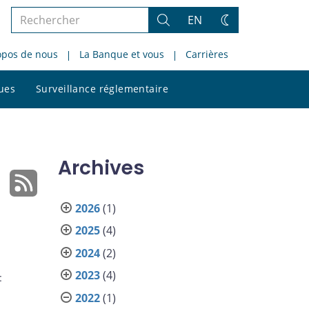
Rechercher
EN
Rechercher
Changez
dans
de
opos de nous
La Banque et vous
Carrières
le
thème
site
Rechercher
ques
Surveillance réglementaire
dans
le
site
Archives
2026
(1)
2025
(4)
2024
(2)
2023
(4)
:
2022
(1)