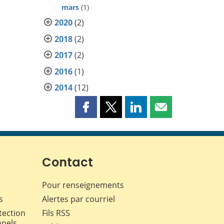
mars
(1)
2020
(2)
2018
(2)
2017
(2)
2016
(1)
2014
(12)
Partager
Partager
Partager
Partager
cette
cette
cette
cette
page
page
page
page
sur
sur
sur
par
Facebook
X
LinkedIn
courriel
Contact
Pour renseignements
s
Alertes par courriel
tection
Fils RSS
nnels