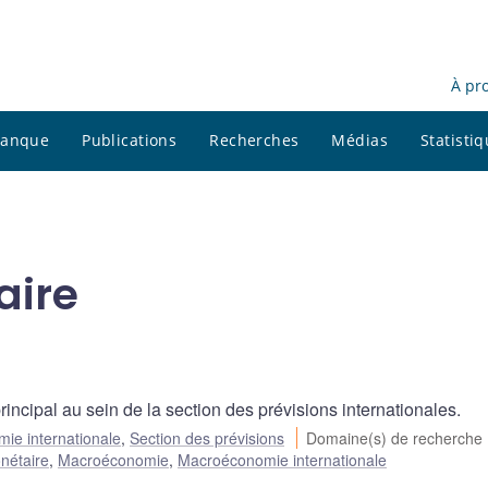
À pr
 banque
Publications
Recherches
Médias
Statisti
aire
rincipal au sein de la section des prévisions internationales.
mie internationale
,
Section des prévisions
Domaine(s) de recherche
nétaire
,
Macroéconomie
,
Macroéconomie internationale