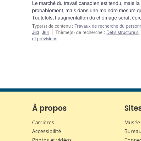
Le marché du travail canadien est tendu, mais 
probablement, mais dans une moindre mesure que 
Toutefois, l’augmentation du chômage serait épr
Type(s) de contenu
:
Travaux de recherche du person
J63
,
J64
Thème(s) de recherche
:
Défis structurels
et prévisions
À propos
Sites
Carrières
Musée 
Accessibilité
Bureau
Photos et vidéos
Conne