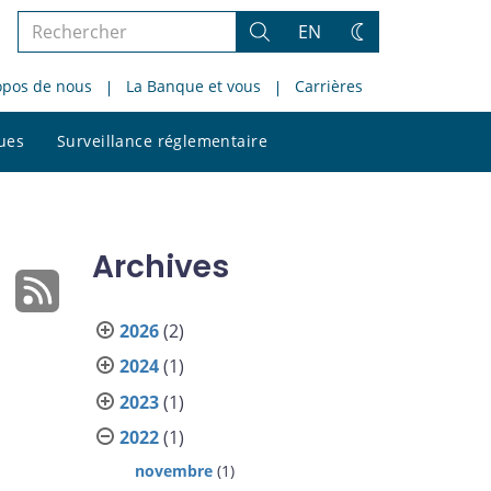
Rechercher
EN
Rechercher
Changez
dans
de
opos de nous
La Banque et vous
Carrières
le
thème
site
Rechercher
ques
Surveillance réglementaire
dans
le
site
Archives
2026
(2)
2024
(1)
2023
(1)
2022
(1)
novembre
(1)