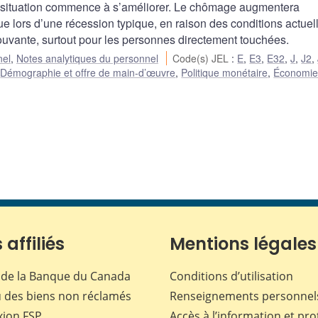
la situation commence à s’améliorer. Le chômage augmentera
lors d’une récession typique, en raison des conditions actuel
ouvante, surtout pour les personnes directement touchées.
nel
,
Notes analytiques du personnel
Code(s) JEL
:
E
,
E3
,
E32
,
J
,
J2
,
,
Démographie et offre de main-d’œuvre
,
Politique monétaire
,
Économie 
 affiliés
Mentions légales
de la Banque du Canada
Conditions d’utilisation
 des biens non réclamés
Renseignements personnel
xion
FSP
Accès à l’information et pro