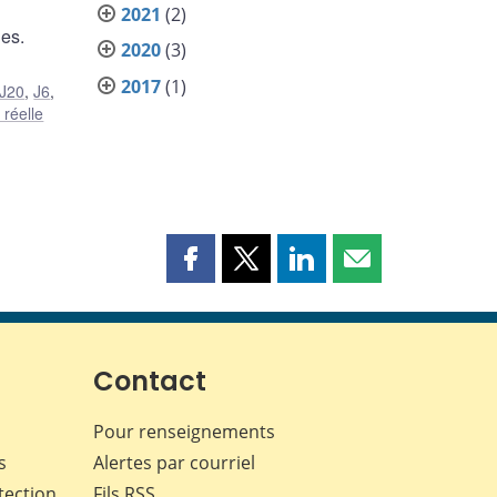
2021
(2)
les.
2020
(3)
2017
(1)
J20
,
J6
,
réelle
Partager
Partager
Partager
Partager
cette
cette
cette
cette
page
page
page
page
sur
sur
sur
par
Facebook
X
LinkedIn
courriel
Contact
Pour renseignements
s
Alertes par courriel
tection
Fils RSS