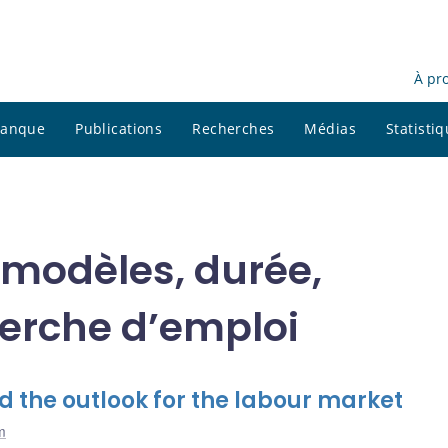
À pr
 banque
Publications
Recherches
Médias
Statisti
modèles, durée,
herche d’emploi
 the outlook for the labour market
m